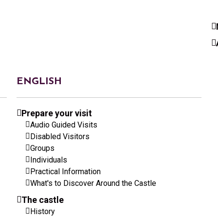
ENGLISH
Prepare your visit
Audio Guided Visits
Disabled Visitors
Groups
Individuals
Practical Information
What's to Discover Around the Castle
The castle
History