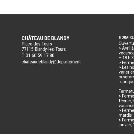
CHÂTEAU DE BLANDY
HORAIRE
Place des Tours
Ouvertu
> Avril 
77115 Blandy-les-Tours
vacances
01 60 59 17 80
– 18 h 
chateaudeblandy@departement77.fr
> Fermé
> Les ho
varier e
program
rubriqu
Fermetu
> Fermet
février
vacance
> Ferme
mardis
> Ferme
janvier