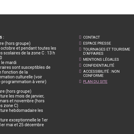
S :
CONTACT
re (hors groupe)
ESPACE PRESSE
à octobre et pendant toutes les
TOURNAGES ET TOURISME
 scolaires de la zone C : 13 h
D'AFFAIRES
30
MENTIONS LÉGALES
 le mardi
CONFIDENTIALITÉ
raires sont susceptibles de
ACCESSIBILITÉ : NON
n fonction de la
CONFORME
mation culturelle (voir
e programmation à venir)
PLAN DU SITE
re (hors groupe)
ure les mois de janvier,
, mars et novembre (hors
s zone C)
ture hebdomadaire les
ture exceptionnelle le 1er
, 1er mai et 25 décembre