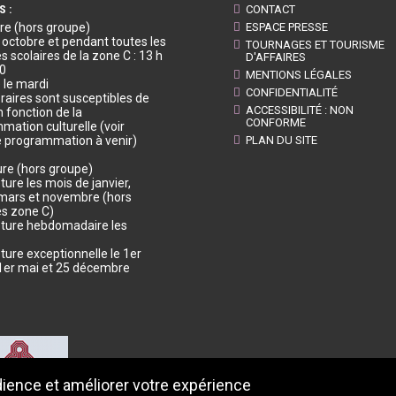
S :
CONTACT
re (hors groupe)
ESPACE PRESSE
à octobre et pendant toutes les
TOURNAGES ET TOURISME
 scolaires de la zone C : 13 h
D'AFFAIRES
30
MENTIONS LÉGALES
 le mardi
CONFIDENTIALITÉ
raires sont susceptibles de
ACCESSIBILITÉ : NON
n fonction de la
CONFORME
mation culturelle (voir
e programmation à venir)
PLAN DU SITE
re (hors groupe)
ure les mois de janvier,
, mars et novembre (hors
s zone C)
ture hebdomadaire les
ture exceptionnelle le 1er
, 1er mai et 25 décembre
dience et améliorer votre expérience