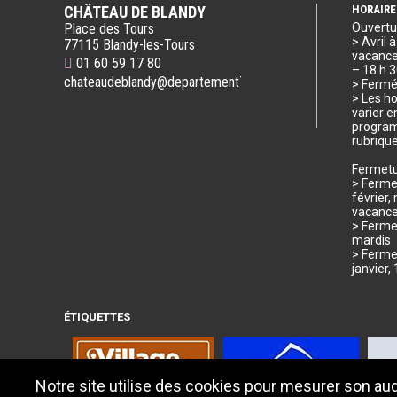
CHÂTEAU DE BLANDY
HORAIRE
Place des Tours
Ouvertu
> Avril 
77115 Blandy-les-Tours
vacances
01 60 59 17 80
– 18 h 
chateaudeblandy@departement77.fr
> Fermé
> Les ho
varier e
program
rubriqu
Fermetu
> Fermet
février
vacance
> Ferme
mardis
> Ferme
janvier
ÉTIQUETTES
Notre site utilise des cookies pour mesurer son au