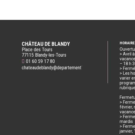
CHÂTEAU DE BLANDY
HORAIRE
Place des Tours
Ouvertu
> Avril 
77115 Blandy-les-Tours
vacances
01 60 59 17 80
– 18 h 
chateaudeblandy@departement77.fr
> Fermé
> Les ho
varier e
program
rubriqu
Fermetu
> Fermet
février
vacance
> Ferme
mardis
> Ferme
janvier