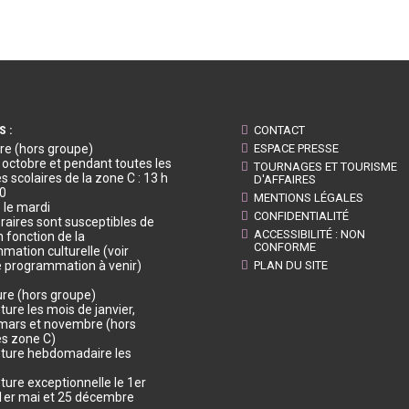
S :
CONTACT
re (hors groupe)
ESPACE PRESSE
à octobre et pendant toutes les
TOURNAGES ET TOURISME
 scolaires de la zone C : 13 h
D'AFFAIRES
30
MENTIONS LÉGALES
 le mardi
CONFIDENTIALITÉ
raires sont susceptibles de
ACCESSIBILITÉ : NON
n fonction de la
CONFORME
mation culturelle (voir
e programmation à venir)
PLAN DU SITE
re (hors groupe)
ure les mois de janvier,
, mars et novembre (hors
s zone C)
ture hebdomadaire les
ture exceptionnelle le 1er
, 1er mai et 25 décembre