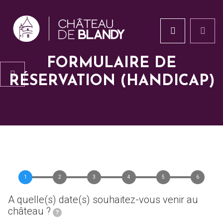
FORMULAIRE DE
RÉSERVATION (HANDICAP)
1
2
3
4
5
6
A quelle(s) date(s) souhaitez-vous venir au
château ?
?